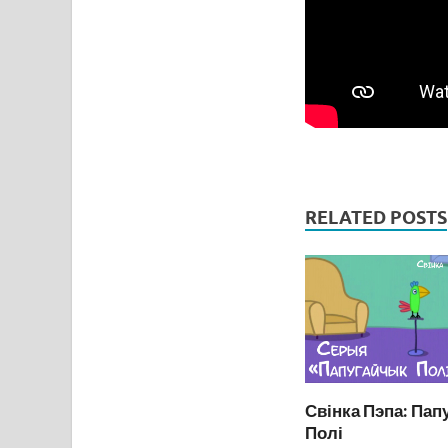
RELATED POSTS
Свінка Пэпа: Пап
Полі