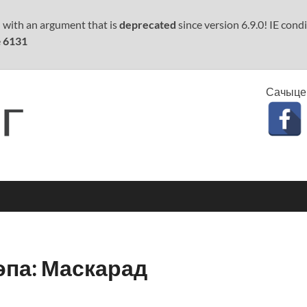
 with an argument that is
deprecated
since version 6.9.0! IE con
e
6131
Сачыце 
Кінаконг
Кіно па-беларуску
эпа: Маскарад