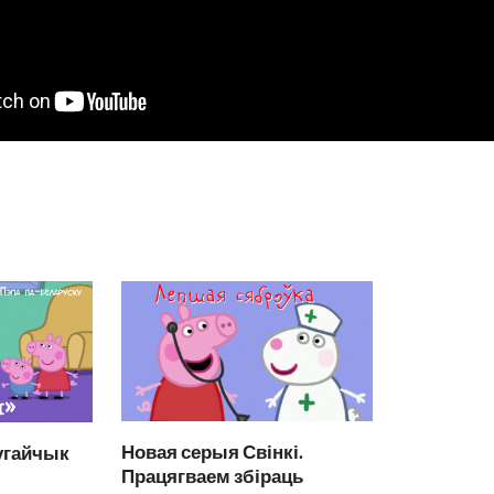
Новая серыя Свінкі.
угайчык
Працягваем збіраць