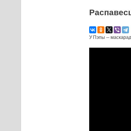
Распавесц
У Пэпы — маскарад