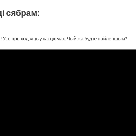
і сябрам:
! Усе прыходзяць у касцюмах. Чый жа будзе найлепшым?