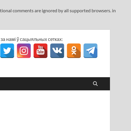
ditional comments are ignored by all supported browsers. in
за намі ў сацыяльных сетках: